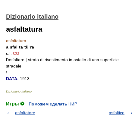
Dizionario italiano
asfaltatura
asfaltatura
a·sfal·ta·tù·ra
s.f.
CO
l'asfaltare | strato di rivestimento in asfalto di una superficie
stradale
\
DATA:
1913.
Dizionario Italiano
.
Игры ⚽
Поможем сделать НИР
asfaltatore
asfaltico