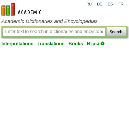
RU
DE
ES
FR
en-academic.com
Academic Dictionaries and Encyclopedias
Search!
Interpretations
Translations
Books
Игры ⚽