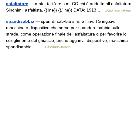
asfaltatore
— a·sfal·ta·tó·re s.m. CO chi è addetto all asfaltatura
Sinonimi: asfaltista. {{line}} {{/line}} DATA: 1913 …
Dizionario italiano
spandisabbia
— span·di·sàb·bia s.m. e f.inv. TS ing.civ.
macchina o dispositivo che serve per spandere sabbia sulle
strade, come operazione finale dell asfaltatura o per favorire lo
scioglimento del ghiaccio; anche agg.inv.: dispositivo, macchina
spandisabbia… …
Dizionario italiano