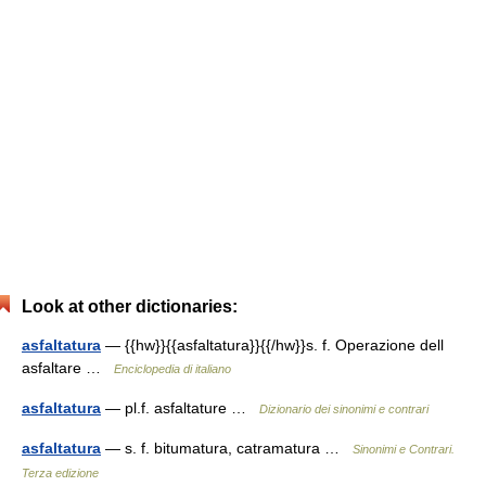
Look at other dictionaries:
asfaltatura
— {{hw}}{{asfaltatura}}{{/hw}}s. f. Operazione dell
asfaltare …
Enciclopedia di italiano
asfaltatura
— pl.f. asfaltature …
Dizionario dei sinonimi e contrari
asfaltatura
— s. f. bitumatura, catramatura …
Sinonimi e Contrari.
Terza edizione