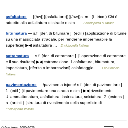
asfaltatore
— {{hw}}{{asfaltatore}}{{/hw}}s. m. (f. trice ) Chi è
addetto alla asfaltatura di strade e sim …
Enciclopedia di italiano
bitumatura
— s.f. [der. di bitumare ]. (edil.) [applicazione di bitume
su una massicciata stradale, per renderne impermeabile la
superficie] ▶◀ asfaltatura …
Enciclopedia Italiana
catramatura
— s.f. [der. di catramare ]. [l operazione di catramare
e il suo risultato] ▶◀ catramazione. ‖ asfaltatura, bitumatura,
impeciatura, [riferito a imbarcazioni] calafataggio …
Enciclopedia
Italiana
pavimentazione
— /pavimenta tsjone/ s.f. [der. di pavimentare ].
1. (edil.) [il pavimentare una strada e sim.] ▶◀ rivestimento.
⇓ ammattonatura, asfaltatura, lastricatura, selciatura. 2. (estens.)
a. (archit.) [struttura di rivestimento della superficie di… …
Enciclopedia Italiana
© Academic, 2000-2026